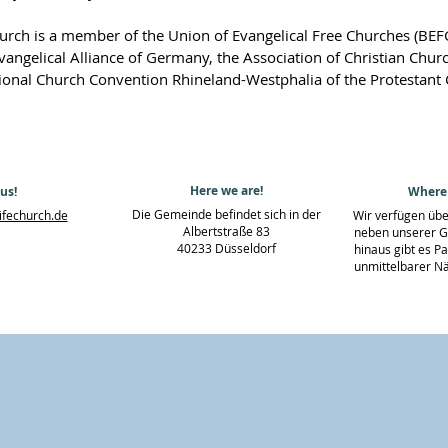
rch is a member of the Union of Evangelical Free Churches (BEFG)
vangelical Alliance of Germany, the Association of Christian Chur
tional Church Convention Rhineland-Westphalia of the Protestant
Here we are!
us!
Where 
Die Gemeinde befindet sich in der
fechurch.de
Wir verfügen übe
Albertstraße 83
neben unserer 
40233 Düsseldorf
hinaus gibt es P
unmittelbarer N