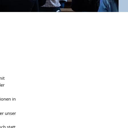
mit
der
ionen in
er unser
ch statt,