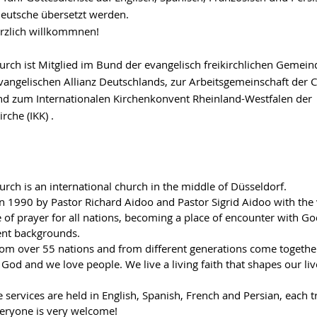
 Deutsche übersetzt werden.
herzlich willkommnen!
urch ist Mitglied im Bund der evangelisch freikirchlichen Gemein
Evangelischen Allianz Deutschlands, zur Arbeitsgemeinschaft der C
nd zum Internationalen Kirchenkonvent Rheinland-Westfalen der
irche
(IKK)
.
rch is an international church in the middle of Düsseldorf.
n 1990 by Pastor Richard Aidoo and Pastor Sigrid Aidoo with the 
 of prayer for all nations, becoming a place of encounter with G
rent backgrounds.
rom over 55 nations a
nd from different generations come together
God and we love people. We live a living faith that shapes our li
 services are held in English, Spanish, French and Persian, each t
eryone is very welcome!