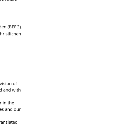
den (BEFG).
hristlichen
vision of
od and with
 in the
ves and our
ranslated