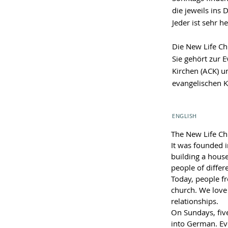
die jeweils ins
Jeder ist sehr 
Die New Life Ch
Sie gehört zur 
Kirchen (ACK) u
evangelischen
K
ENGLISH
The New Life Chu
It was founded i
building a house
people of diffe
Today, people f
church. We love 
relationships.
On Sundays, five
into German.
Ev