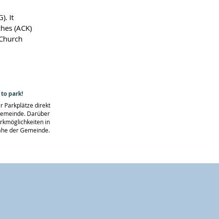
. It
ches (ACK)
 Church
to park!
r Parkplätze direkt
Gemeinde. Darüber
arkmöglichkeiten in
ähe der Gemeinde.