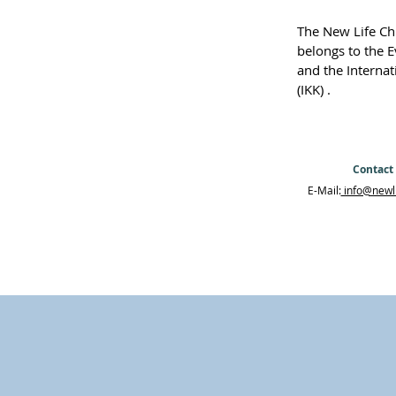
The New Life Chu
belongs to the E
and the Interna
(IKK) .
Contact 
E-Mail:
info@newli